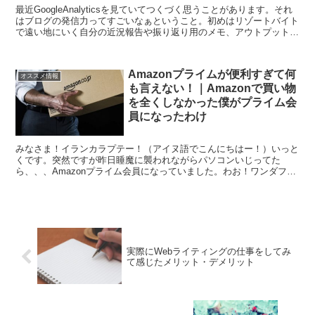
最近GoogleAnalyticsを見ていてつくづく思うことがあります。それ
はブログの発信力ってすごいなぁということ。初めはリゾートバイト
で遠い地にいく自分の近況報告や振り返り用のメモ、アウトプットの
練習として始めたこのブログ。そんな僕を知...
Amazonプライムが便利すぎて何
オススメ情報
も言えない！｜Amazonで買い物
を全くしなかった僕がプライム会
員になったわけ
みなさま！イランカラプテー！（アイヌ語でこんにちはー！）いっと
くです。突然ですが昨日睡魔に襲われながらパソコンいじってた
ら、、、Amazonプライム会員になっていました。わお！ワンダフォ
ー！今まで全くネットで買い物をしない僕にとっては完全に...
実際にWebライティングの仕事をしてみ
て感じたメリット・デメリット