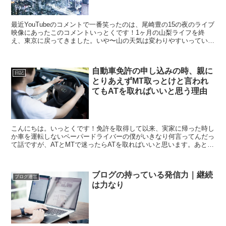
最近YouTubeのコメントで一番笑ったのは、尾崎豊の15の夜のライブ
映像にあったこのコメントいっとくです！1ヶ月の山梨ライフを終
え、東京に戻ってきました。いや〜山の天気は変わりやすいっていう
けど、山じゃないところの天気は変わりにくいね！ち...
自動車免許の申し込みの時、親に
日記
とりあえずMT取っとけと言われ
てもATを取ればいいと思う理由
こんにちは。いっとくです！免許を取得して以来、実家に帰った時し
か車を運転しないペーパードライバーの僕がいきなり何言ってんだっ
て話ですが、ATとMTで迷ったらATを取ればいいと思います。あと親
にとりあえずMTをとっておけって言われてもATを取...
ブログの持っている発信力｜継続
ブログ運営
は力なり