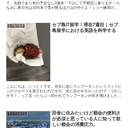
て、念願であり初の予定なし2連休！下山して宇都宮に参ります！ち
なみに奥日光は10月末で雪が降るほど山の中だよ！ショー練習のた
めの合宿所も税金払うためだけに行ったコンビニも結局標高7...
セブ島IT留学！滞在7週目｜セブ
セブ島IT留学
島留学における英語を科学する
こんにちは。いっとくです。先生に急にランブータンというフィリピ
ンのフルーツを渡されたのですが、見た目がキモかったので「うわっ
キモ！」って言ったらぶっ叩かれてランブータンが吹き飛びました。
こちら食べ終わったランブータンどう見ても毛だるまフルー...
田舎に住みたいけど都会の便利さ
ライフスタイル
が必須と思っている人に知って欲
しい都会の消費圧力。