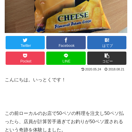
Twitter
Facebook
はてブ
Pocket
LINE
コピー
2020.05.24
2018.08.21
こんにちは。いっとくです！
この前ローカルのお店で50ペソの料理を注文し50ペソ払
ったら、店員が計算苦手過ぎてお釣りが50ペソ渡される
という奇跡を体験しました。