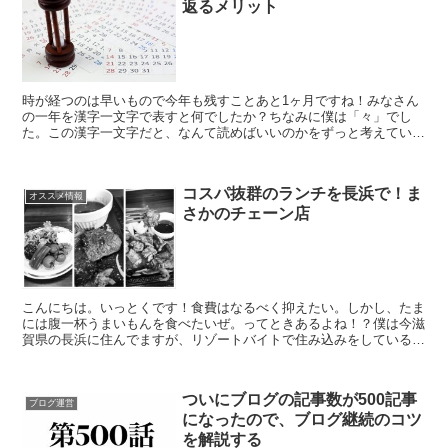
返るメリット
時が経つのは早いもので今年も残すことあと1ヶ月ですね！みなさん
の一年を漢字一文字で表すと何でしたか？ちなみに僕は「々」でし
た。この漢字一文字だと、なんて読めばいいのかをずっと考えていた
一年でした。そして最終的に「クマ」と呼ぶことにしました。...
コスパ抜群のランチを長浜で！ま
オススメ情報
さかのチェーン店
こんにちは。いっとくです！食費はなるべく抑えたい。しかし、たま
には腹一杯うまいもんを食べたいぜ。ってときあるよね！？僕は今滋
賀県の長浜に住んでますが、リゾートバイトで住み込みをしているた
めタダで飯を食うことが可能です。タダメシ最高です！しか...
ついにブログの記事数が500記事
ブログ運営
になったので、ブログ継続のコツ
を解説する