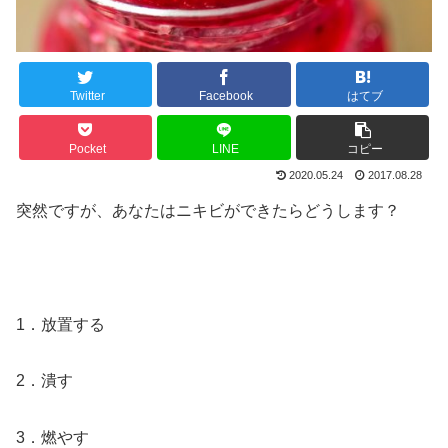
Twitter
Facebook
はてブ
Pocket
LINE
コピー
2020.05.24
2017.08.28
突然ですが、あなたはニキビができたらどうします？
1．放置する
2．潰す
3．燃やす