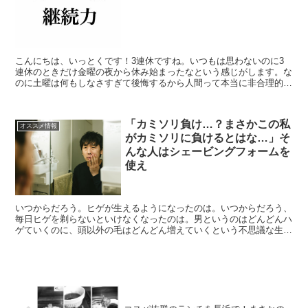
こんにちは、いっとくです！3連休ですね。いつもは思わないのに3
連休のときだけ金曜の夜から休み始まったなという感じがします。な
のに土曜は何もしなさすぎて後悔するから人間って本当に非合理的な
性質を兼ね備えてますよね。表題の件ですが、実は今回のこ...
「カミソリ負け…？まさかこの私
オススメ情報
がカミソリに負けるとはな…」そ
んな人はシェービングフォームを
使え
いつからだろう。ヒゲが生えるようになったのは。いつからだろう、
毎日ヒゲを剃らないといけなくなったのは。男というのはどんどんハ
ゲていくのに、頭以外の毛はどんどん増えていくという不思議な生き
物だ。毛がなくなるから、ハゲが嫌だと言う文化が根付いた...