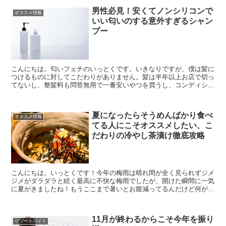
男性必見！安くてノンシリコンで
オススメ情報
いい匂いのする意外すぎるシャン
プー
こんにちは。匂いフェチのいっとくです。いきなりですが、僕は髪に
つけるものに対してこだわりがありません。髪は半年以上お店で切っ
てないし、整髪料も問答無用で一番安いやつを買うし、コンディショ
ナーも間違えてボディソープで髪を洗ってギシギシになった...
夏になったらそうめんばかり食べ
オススメ情報
てる人にこそオススメしたい、こ
だわりの冷やし茶漬け徹底攻略
こんにちは。いっとくです！今年の梅雨は晴れ間が全く見られずジメ
ジメがダラダラと続く最高に不快な梅雨でしたが、開けた瞬間に一気
に夏がきましたね！もうここまで暑いとお腹減ってるんだけど何が食
べたいんだか自分でもよくわからなくなった挙句、食べない...
11月が終わるからこそ今年を振り
リゾートバイト