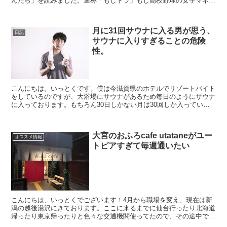
んだら」を読みました。通称「もしドラ」もし高校野球の女子マネー
ジャーがドラッカーの『マネジメント』を読んだら（著：岩...
月に31回サウナに入る男が思う、
日記
サウナに入りすぎることの危険
性。
こんにちは。いっとくです。僕は今滋賀県のホテルでリゾートバイト
をしているのですが、大浴場にサウナがあるため毎日のようにサウナ
に入っております。もちろん30日しかない月は30回しか入っていま
せん。なので完全にタイトル詐欺です。クリック数が欲し...
大宮のおふろcafe utataneがユー
オススメ情報
トピアすぎて毎週通いたい
こんにちは、いっとくでございます！4月から職場を変え、現在は新
潟の越後湯沢にきております。ここに来るまでに仙台行ったり北海道
帰ったり東京帰ったりと色々な交通機関使ってたので、その途中でを
深夜バスに乗るために大宮に立ち寄ったのですが、時間を潰...