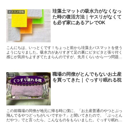
珪藻土マットの吸水力がなくなっ
オススメ情報
た時の復活方法｜ヤスリがなくて
も必ず家にあるアレでOK
こんにちは、いっとくです！ちょっと前から珪藻土バスマットを使う
ようになりました。吸水力がありすぎて足の裏にピタピタと張り付く
感じが気持ちよすぎてたまらんのですが、先月くらいから一つ問題が
発生！‥全然吸水してくれんよ！以前はびしょ濡れの体で浴...
職場の同僚がとんでもないお土産
日記
を買ってきた｜ぐっすり眠れる枕
この前職場の同僚が地元に帰る時に僕に、「お土産普通のやつとぶっ
飛んでるやつどっちがいいですか？」と聞いてきたので、「ぶっとん
だやつ」でと言ったら、こんなものをもらいました。ぐっすり眠れる
枕！予想の斜め上を横切る商品。しかし、ぐっすり眠れるに...