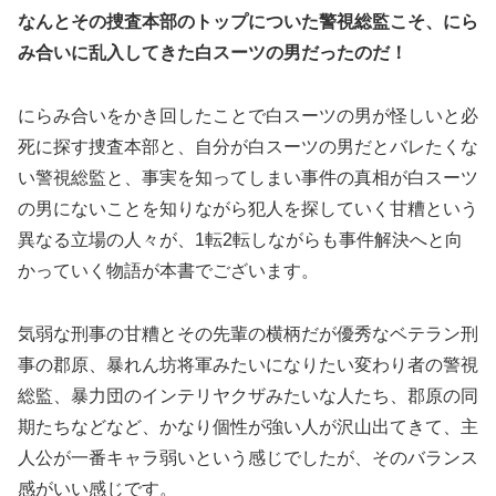
なんとその捜査本部のトップについた警視総監こそ、にら
み合いに乱入してきた白スーツの男だったのだ！
にらみ合いをかき回したことで白スーツの男が怪しいと必
死に探す捜査本部と、自分が白スーツの男だとバレたくな
い警視総監と、事実を知ってしまい事件の真相が白スーツ
の男にないことを知りながら犯人を探していく甘糟という
異なる立場の人々が、1転2転しながらも事件解決へと向
かっていく物語が本書でございます。
気弱な刑事の甘糟とその先輩の横柄だが優秀なベテラン刑
事の郡原、暴れん坊将軍みたいになりたい変わり者の警視
総監、暴力団のインテリヤクザみたいな人たち、郡原の同
期たちなどなど、かなり個性が強い人が沢山出てきて、主
人公が一番キャラ弱いという感じでしたが、そのバランス
感がいい感じです。