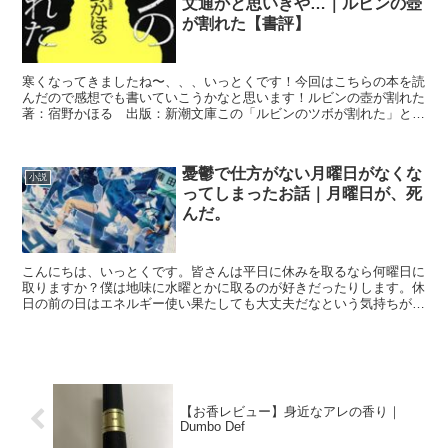
文通かと思いきや…｜ルビンの壺
が割れた【書評】
寒くなってきましたね〜、、、いっとくです！今回はこちらの本を読
んだので感想でも書いていこうかなと思います！ルビンの壺が割れた
著：宿野かほる 出版：新潮文庫この「ルビンのツボが割れた」とい
う小説は、なんとも言えない読後感が残る作品でした。ルビ...
憂鬱で仕方がない月曜日がなくな
小説
ってしまったお話｜月曜日が、死
んだ。
こんにちは、いっとくです。皆さんは平日に休みを取るなら何曜日に
取りますか？僕は地味に水曜とかに取るのが好きだったりします。休
日の前の日はエネルギー使い果たしても大丈夫だなという気持ちがあ
り、その前日も次の日で今週最後の日だから結構いけるなっ...
【お香レビュー】身近なアレの香り｜
Dumbo Def