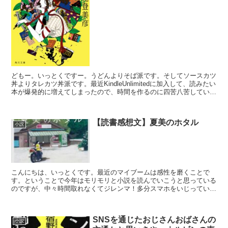
どもー。いっとくですー。うどんよりそば派です。そしてソースカツ
丼よりタレカツ丼派です。最近KindleUnlimitedに加入して、読みたい
本が爆発的に増えてしまったので、時間を作るのに四苦八苦していま
す。今回もkindleunlimite...
【読書感想文】夏美のホタル
小説
こんにちは、いっとくです。最近のマイブームは感性を磨くことで
す。ということで今年はモリモリと小説を読んでいこうと思っている
のですが、中々時間取れなくてジレンマ！多分スマホをいじっている
時間は同年代と比べると少ないほうなんじゃないかなとは思う...
SNSを通じたおじさんおばさんの
小説