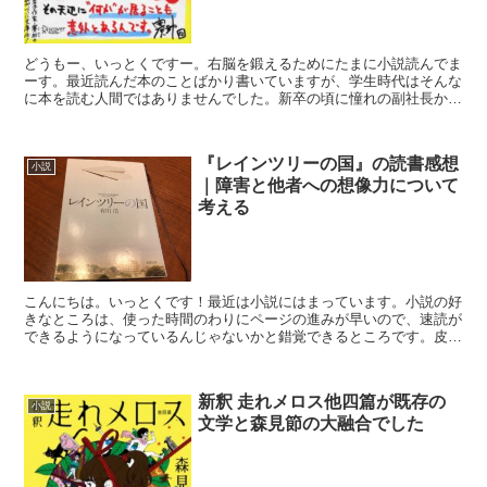
どうもー、いっとくですー。右脳を鍛えるためにたまに小説読んでま
ーす。最近読んだ本のことばかり書いていますが、学生時代はそんな
に本を読む人間ではありませんでした。新卒の頃に憧れの副社長から
「若い時は月に必ず収入の5％を書籍に投資していた」とい...
『レインツリーの国』の読書感想
小説
｜障害と他者への想像力について
考える
こんにちは。いっとくです！最近は小説にはまっています。小説の好
きなところは、使った時間のわりにページの進みが早いので、速読が
できるようになっているんじゃないかと錯覚できるところです。皮肉
ですね。ということで、本日は小説の読書感想文！今回読ん...
新釈 走れメロス他四篇が既存の
小説
文学と森見節の大融合でした