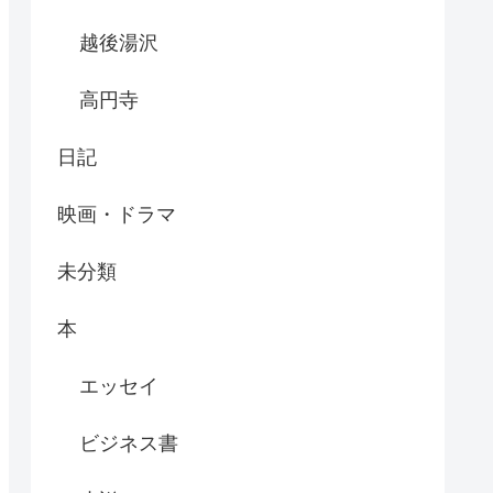
越後湯沢
高円寺
日記
映画・ドラマ
未分類
本
エッセイ
ビジネス書