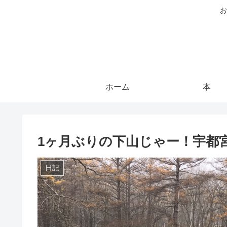
お
ホーム
本
1ヶ月ぶりの下山じゃー！宇都
日記