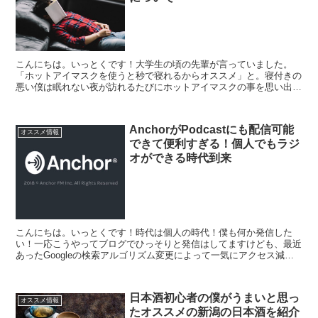
こんにちは。いっとくです！大学生の頃の先輩が言っていました。
「ホットアイマスクを使うと秒で寝れるからオススメ」と。寝付きの
悪い僕は眠れない夜が訪れるたびにホットアイマスクの事を思い出し
ては忘れていました。寝付きの悪い時って結局夜だからわざわ...
AnchorがPodcastにも配信可能
オススメ情報
できて便利すぎる！個人でもラジ
オができる時代到来
こんにちは。いっとくです！時代は個人の時代！僕も何か発信した
い！一応こうやってブログでひっそりと発信はしてますけども、最近
あったGoogleの検索アルゴリズム変更によって一気にアクセス減っ
て激萎え中だし、YouTuberを目指してYouTu...
日本酒初心者の僕がうまいと思っ
オススメ情報
たオススメの新潟の日本酒を紹介