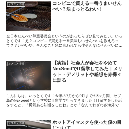
コンビニで買える一番うまいせん
オススメ情報
べい？決まっとるわい！
全日本せんべい尊重委員会というのがあったらぜひ見てみたい。いっ
とくです！え？コンビニで買える一番美味しいせんべいを教えろっ
て？？いやいや、そんなこと急に言われても僕そんなにせんべいに詳
しくありませんし、なんならポテチの方がよく買いますし、っ...
【実話】社会人が会社をやめて
オススメ情報
NexSeedでIT留学してみた｜メリ
ット・デメリットや感想を赤裸々
に語る
こんにちは。いっとくです！今年の7月から9月までの3ヶ月間、セブ
島のNexSeedという学校にIT留学で行ってきました！IT留学をした話
をすると、「勇気ある決断をしたね」とか「なんでわざわざ海外でプ
ログラミング？」とか「戻った後の生活はどう...
ホットアイマスクを使った僕の目
オススメ情報
について