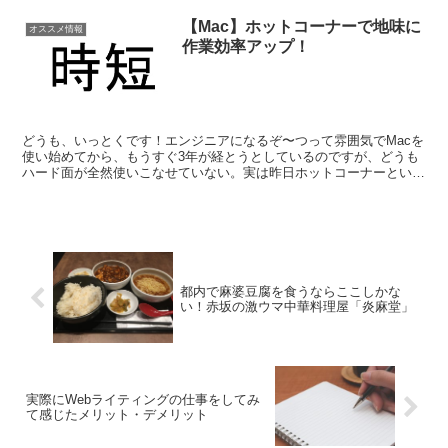
【Mac】ホットコーナーで地味に
オススメ情報
作業効率アップ！
どうも、いっとくです！エンジニアになるぞ〜つって雰囲気でMacを
使い始めてから、もうすぐ3年が経とうとしているのですが、どうも
ハード面が全然使いこなせていない。実は昨日ホットコーナーという
ものを知ったのですが（超今更）、これがまぁ地味に便利...
都内で麻婆豆腐を食うならここしかな
い！赤坂の激ウマ中華料理屋「炎麻堂」
実際にWebライティングの仕事をしてみ
て感じたメリット・デメリット