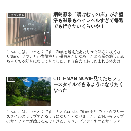
たこと、健康に良さそうなことから頻繁に飲んでいました...
綱島源泉「湯けむりの庄」が岩盤
オススメ情報
浴も温泉もハイレベルすぎて毎週
でも行きたいくらいや！
こんにちは。いっとくです！25歳を超えたあたりから寒さに弱くな
り始め、サウナとか岩盤浴とか温泉みたいなあったまる系の施設がめ
ちゃくちゃ好きになってきました。もう自力であったまれる体力はな
くなってしまったのでしょうか。そんなわけで、ここ最近は...
COLEMAN MOVIE見てたらフリ
日記
ースタイルできるようになりたく
なった
こんにちは。いっとくです！ふとYouTubeで動画を見ていたらフリー
スタイルのラップできるようになりたくなりました。2:44からラップ
のサイファーが始まるんですけど、キャンプファイヤーとサイファー
って相性良すぎるでしょ！コーヒーとコーヒーカ...