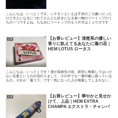
こんにちは。いっとくです。シナモンといえば子供のころ嫌いだった
けど大人になるにつれてどんどん好きになる食べ物のツートップのう
ちの一つですよね。ちなみにツートップのもう片方はミョウガです。
今回はそんなシナモンのお香のお話！HEMCINNAMO...
【お香レビュー】清楚系の優しい
お香
香りに飢えてるあなたに蓮の花｜
HEM LOTUS ロータス
こんにちは。いっとくです！僕が高校生の頃、絶対に検索してはいけ
ない言葉というのが流行りまして、その中でも一番印象に残っている
もの。それが「蓮コラ」です！気になった人が検索してしまわないよ
うにネタバレをしておくと、蓮の種と人間の体を合成してい...
【お香レビュー】華やかと見せか
お香
けて、上品｜HEM EXTRA
CHAMPA エクストラ・チャンパ