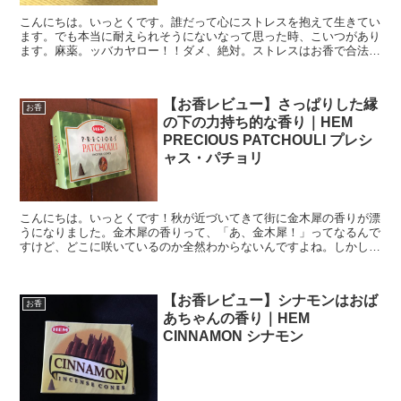
こんにちは。いっとくです。誰だって心にストレスを抱えて生きてい
ます。でも本当に耐えられそうにないなって思った時、こいつがあり
ます。麻薬。ッバカヤロー！！ダメ、絶対。ストレスはお香で合法的
に癒しましょう。そんなわけでお香のレビューです。HEM...
【お香レビュー】さっぱりした縁
お香
の下の力持ち的な香り｜HEM
PRECIOUS PATCHOULI プレシ
ャス・パチョリ
こんにちは。いっとくです！秋が近づいてきて街に金木犀の香りが漂
うになりました。金木犀の香りって、「あ、金木犀！」ってなるんで
すけど、どこに咲いているのか全然わからないんですよね。しかし、
お香は違います。「あ、お香たいてる！」って思ったら香り...
【お香レビュー】シナモンはおば
お香
あちゃんの香り｜HEM
CINNAMON シナモン