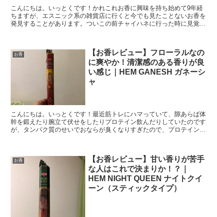
こんにちは。いっとくです！かれこれお香に興味を持ち始めて9年経
ちますが、エスニック系の雑貨店に行くと今でも見たことないお香を
発見することがあります。ついこの前チャイハネに行った時に見覚え
のないレアなお香を発見したので思わず購入。これがなかな...
【お香レビュー】フローラルなの
お香
に爽やか！清潔感のある香りが良
い感じ｜HEM GANESH ガネーシ
ャ
こんにちは。いっとくです！最近筋トレにハマっていて、隙あらば体
幹を鍛えたり腕立て伏せをしたりプロテイン飲んだりしていたのです
が、タンパク質のせいでおならが臭くなりすぎたので、プロテインを
一気に減らして食物繊維を集中的に摂るようにしたら逆にお...
【お香レビュー】甘い香りが苦手
お香
な人はこれで決まりか！？｜
HEM NIGHT QUEEN ナイトクイ
ーン（スティックタイプ）