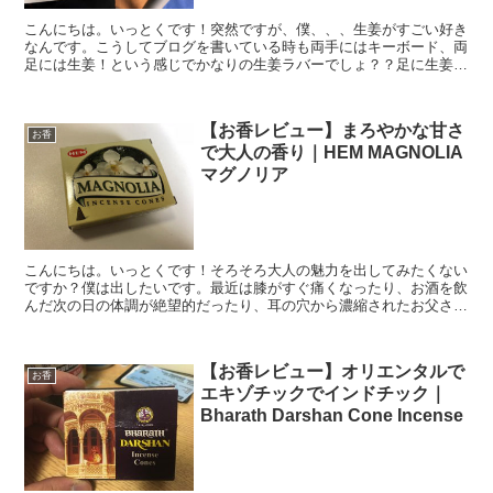
こんにちは。いっとくです！突然ですが、僕、、、生姜がすごい好き
なんです。こうしてブログを書いている時も両手にはキーボード、両
足には生姜！という感じでかなりの生姜ラバーでしょ？？足に生姜は
普通に嘘なのですが、何かと料理には生姜とかニンニクとか...
【お香レビュー】まろやかな甘さ
お香
で大人の香り｜HEM MAGNOLIA
マグノリア
こんにちは。いっとくです！そろそろ大人の魅力を出してみたくない
ですか？僕は出したいです。最近は膝がすぐ痛くなったり、お酒を飲
んだ次の日の体調が絶望的だったり、耳の穴から濃縮されたお父さん
の枕の香りがしたりと、歳を感じることが多くなってきたの...
【お香レビュー】オリエンタルで
お香
エキゾチックでインドチック｜
Bharath Darshan Cone Incense