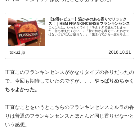
【お香レビュー】温かみのある香りでリラック
ス！｜HEM FRANKINCENSE フランキンセンス
こんにちは。いっとくです！「考えすぎて疲れてしまっ
た。何も考えたくない。」「特に何かを考えていたわけで
はないけどなんか疲れた。」「生まれてから一度も考えた
ことがないから考えるのが怖い。」そんなお悩みをお持ち
のあなた！アナタです、アータ！瞑想...
toku1.jp
2018.10.21
正直このフランキンセンスがかなりタイプの香りだったの
で、今回も期待していたのですが、、、
やっぱりめちゃく
ちゃよかった。
正直なことをいうとこちらのフランキンセンスミルラの香
りは普通のフランキンセンスとほとんど同じ香りだな〜と
いう感想。