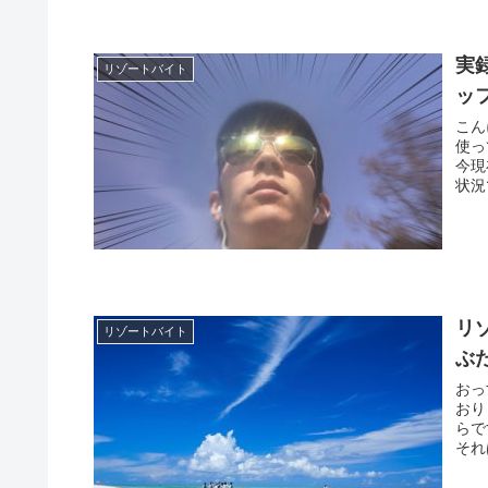
実
リゾートバイト
ッ
こん
使っ
今現
状況
リ
リゾートバイト
ぶ
おっ
おり
らで
それ