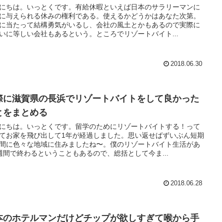
にちは。いっとくです。有給休暇といえば日本のサラリーマンに
に与えられる休みの権利である。使えるかどうかはあなた次第。
に当たって結構勇気がいるし、会社の風土とかもあるので実際に
いに等しい会社もあるという。ところでリゾートバイト...
2018.06.30
際に滋賀県の長浜でリゾートバイトをして良かった
とをまとめる
にちは。いっとくです。留学のためにリゾートバイトする！って
てお家を飛び出して1年が経過しました。思い返せばずいぶん短期
間に色々な地域に住みましたね〜。僕のリゾートバイト生活があ
週間で終わるということもあるので、総括として今ま...
2018.06.28
本のホテルマンだけどチップが欲しすぎて喉から手