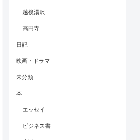
越後湯沢
高円寺
日記
映画・ドラマ
未分類
本
エッセイ
ビジネス書