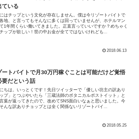
出ている
にはチップという文化が存在しません。僕は今リゾートバイトで
各地、と言ってもそんなに多くは回っていませんが、ホテルマン
て1年間くらい働いてきました。正直言っていいですか？めちゃく
チップが欲しい！世の中お金が全てではないけれども...
2018.06.13
ゾートバイトで月30万円稼ぐことは可能だけど覚悟
必要だという話
にちは。いっとくです！先日ツイッターで「優しい坊主の訳あり
ップ」とつぶやいたら「三蔵法師のボタニカルポストイット」と
言葉が返ってきたので、改めてSNS面白いなぁと思いました。今
そんな訳ありチョップとは全く関係ないリゾートバイ...
2018.05.25