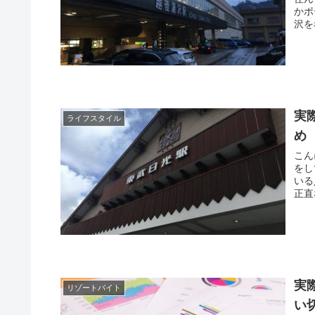
かポ
沢を
実
ライフスタイル
め
こん
をし
いる
正直
実
リゾートバイト
い