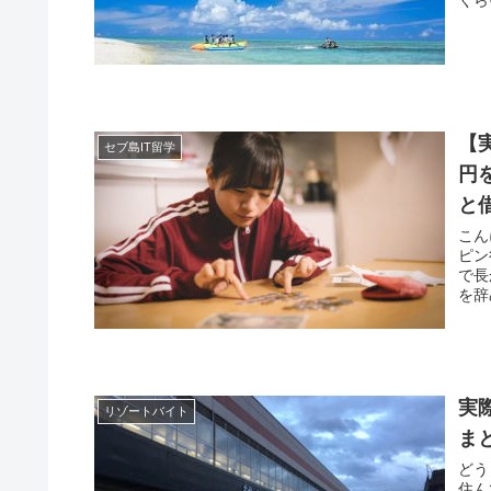
【
セブ島IT留学
円
と
こん
ピン
で長
を辞
実
リゾートバイト
ま
どう
住ん