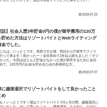
2018.07.23
実話】社会人歴3年貯金0円の僕が留学費用の120万
を貯めた方法はリゾートバイトとWebライティング
借金でした。
にちは。いっとくです。突然ですが僕、明日からIT留学でフィリ
行って来ます！長かったー！会社辞めて1年以上経ちました！マジ
かった。今回はほとんど貯金がなかった僕が留学するために会社
めて、120万円のお金を貯めるための具体的な方...
2018.07.07
際に越後湯沢でリゾートバイトをして良かったこと
とめ
も！いっとくです！僕はリゾートバイトで3ヶ月の間、越後湯沢に
でいました。そして思ったこと。…越後湯沢。ええやん。なかな