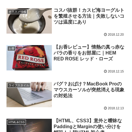
コスパ抜群！カスピ海ヨーグルト
オススメ情報
を繁殖させる方法｜失敗しないコ
ツは温度にあり
2018.12.20
【お香レビュー】情熱の真っ赤な
お香
バラの香りをお部屋に｜HEM
RED ROSE レッド・ローズ
2018.12.15
バグ？おばけ？MacBook Proの
ライフスタイル
マウスカーソルが突然消える現象
の対処法
2018.12.13
【HTML、CSS3】意外と曖昧な
HTML&CSS
PaddingとMarginの使い分けを