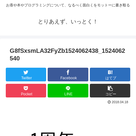
お香や本やプログラミングについて、なるべく面白くをモットーに書き殴る
とりあえず、いっとく！
G8fSxsmLA32FyZb1524062438_1524062
540
Twitter
Facebook
はてブ
Pocket
LINE
コピー
2018.04.18