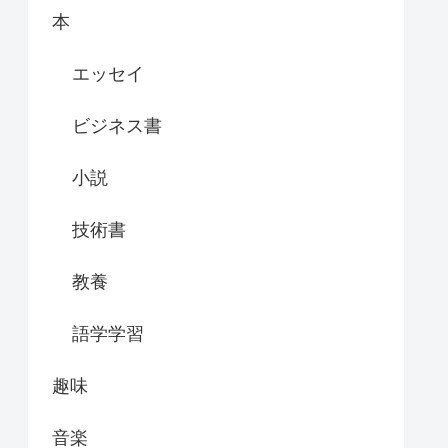
本
エッセイ
ビジネス書
小説
技術書
教養
語学学習
趣味
音楽