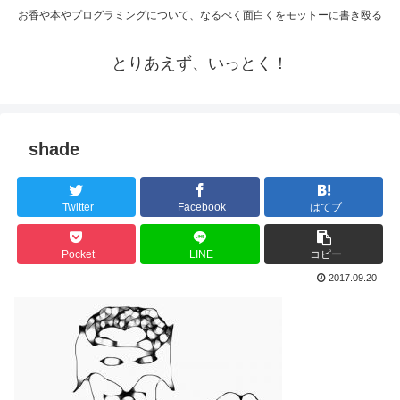
お香や本やプログラミングについて、なるべく面白くをモットーに書き殴る
とりあえず、いっとく！
shade
Twitter
Facebook
はてブ
Pocket
LINE
コピー
2017.09.20