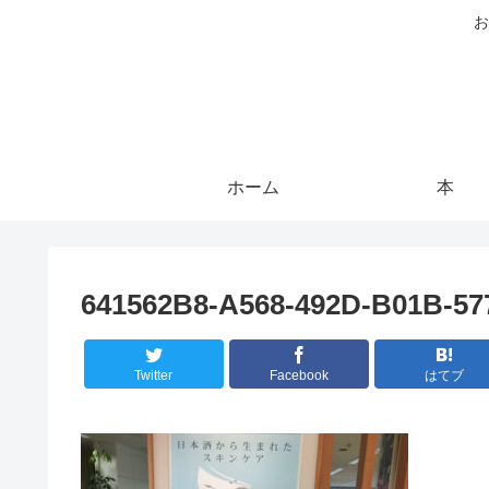
お
ホーム
本
641562B8-A568-492D-B01B-5
Twitter
Facebook
はてブ