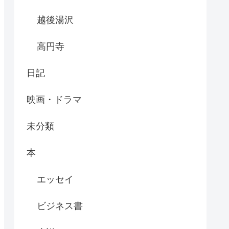
越後湯沢
高円寺
日記
映画・ドラマ
未分類
本
エッセイ
ビジネス書