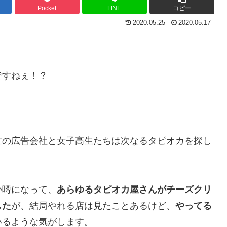
Pocket
LINE
コピー
2020.05.25
2020.05.17
ですねぇ！？
世の広告会社と女子高生たちは次なるタピオカを探し
か噂になって、
あらゆるタピオカ屋さんがチーズクリ
した
が、結局やれる店は見たことあるけど、
やってる
いるような気がします。