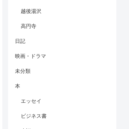
越後湯沢
高円寺
日記
映画・ドラマ
未分類
本
エッセイ
ビジネス書