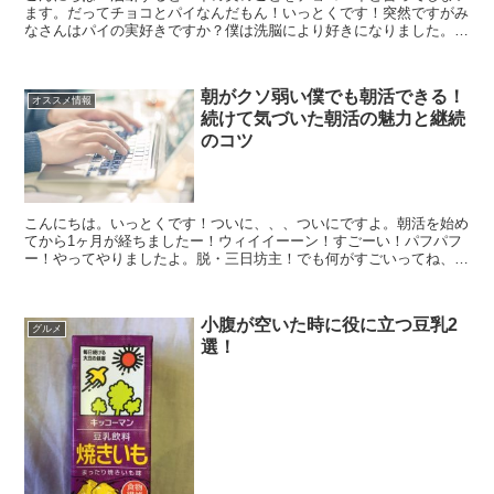
ます。だってチョコとパイなんだもん！いっとくです！突然ですがみ
なさんはパイの実好きですか？僕は洗脳により好きになりました。パ
イの実ってなぜかみんな好きじゃない？パイの実といえばチ...
朝がクソ弱い僕でも朝活できる！
オススメ情報
続けて気づいた朝活の魅力と継続
のコツ
こんにちは。いっとくです！ついに、、、ついにですよ。朝活を始め
てから1ヶ月が経ちましたー！ウィイイーーン！すごーい！パフパフ
ー！やってやりましたよ。脱・三日坊主！でも何がすごいってね、朝
活を続けることよりも朝最弱の僕が1ヶ月間ずっと6時に起...
小腹が空いた時に役に立つ豆乳2
グルメ
選！