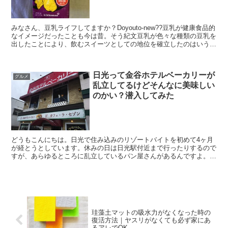
みなさん、豆乳ライフしてますか？Doyouto-new??豆乳が健康食品的
なイメージだったことも今は昔。そう紀文豆乳が色々な種類の豆乳を
出したことにより、飲むスイーツとしての地位を確立したのはいうま
でもないでしょう。（多分）今はもう紀文ブラ...
日光って金谷ホテルベーカリーが
グルメ
乱立してるけどそんなに美味しい
のかい？潜入してみた
どうもこんにちは。日光で住み込みのリゾートバイトを初めて4ヶ月
が経とうとしています。休みの日は日光駅付近まで行ったりするので
すが、あらゆるところに乱立しているパン屋さんがあるんですよ。金
谷ホテルベーカリーです。勝手な先入観ですが、乱立してい...
珪藻土マットの吸水力がなくなった時の
復活方法｜ヤスリがなくても必ず家にあ
るアレでOK