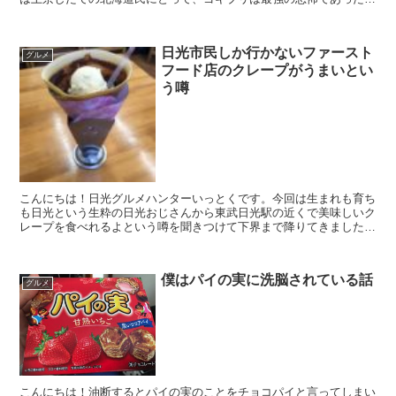
いうこと！僕は8年ほど前に上京しましたが、初めての一人...
日光市民しか行かないファースト
グルメ
フード店のクレープがうまいとい
う噂
こんにちは！日光グルメハンターいっとくです。今回は生まれも育ち
も日光という生粋の日光おじさんから東武日光駅の近くで美味しいク
レープを食べれるよという噂を聞きつけて下界まで降りてきました！
さてさてどんなお店なのでしょうか？こんなお店でした。て...
僕はパイの実に洗脳されている話
グルメ
こんにちは！油断するとパイの実のことをチョコパイと言ってしまい