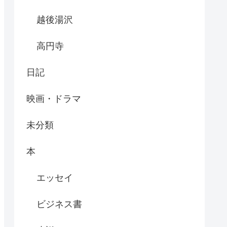
越後湯沢
高円寺
日記
映画・ドラマ
未分類
本
エッセイ
ビジネス書