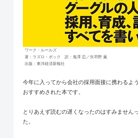
ワーク・ルールズ
著：ラズロ・ボック 訳：鬼澤 忍／矢羽野 薫
出版：東洋経済新報社
今年に入ってから会社の採用面接に携わるよ
おすすめされた本です。
とりあえず読むの遅くなったのはすみません
た。