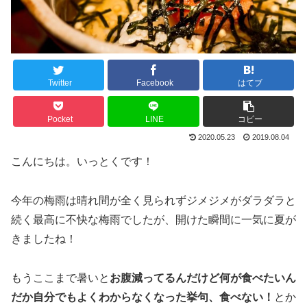
Twitter
Facebook
はてブ
Pocket
LINE
コピー
2020.05.23
2019.08.04
こんにちは。いっとくです！
今年の梅雨は晴れ間が全く見られずジメジメがダラダラと
続く最高に不快な梅雨でしたが、開けた瞬間に一気に夏が
きましたね！
もうここまで暑いと
お腹減ってるんだけど何が食べたいん
だか自分でもよくわからなくなった挙句、食べない！
とか