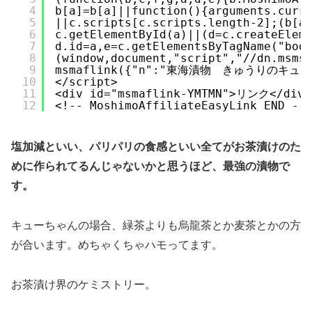
4
b[a]=b[a]||function(){arguments.curr
5
||c.scripts[c.scripts.length-2];(b[a
6
c.getElementById(a)||(d=c.createElem
7
d.id=a,e=c.getElementsByTagName("bod
8
(window,document,"script","//dn.msms
9
msmaflink({"n":"東海漬物　きゅうりのキューちゃん100
10
</script>
11
<div id="msmaflink-YMTMN">リンク</div>
12
<!-- MoshimoAffiliateEasyLink END --
塩加減といい、パリパリの食感といい全てがお茶漬けのた
めに作られてるんじゃないかと思うほど、最強の漬物で
す。
キューちゃんの場合、緑茶よりも烏龍茶とか麦茶とかの方
が合います。めちゃくちゃハモってます。
お茶漬け界のケミストリー。