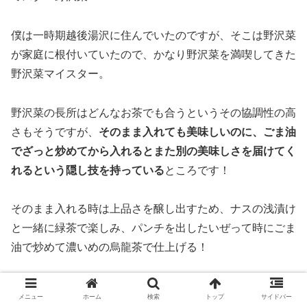
僕は一時期越後湯沢に住んでいたのですが、そこは野沢菜
が家庭に根付いていたので、かなり野沢菜を満喫してきた
野沢菜マイスター。
野沢菜の長所はどんなお茶でも合うというその協調性の高
さもそうですが、
そのまま入れても美味しいのに、ごま油
でざっと炒めてから入れるとまた別の美味しさを届けてく
れるという隠し技を持っている
ところです！
そのまま入れる時は上品さを醸し出すため、ナスの浅漬け
と一緒に緑茶で楽しみ、パンチを出したいぜって時にごま
油で炒めて濃いめの烏龍茶で仕上げる！
ちょっと書きながら思い出しただけでもよだれが…！
メニュー
ホーム
検索
トップ
サイドバー