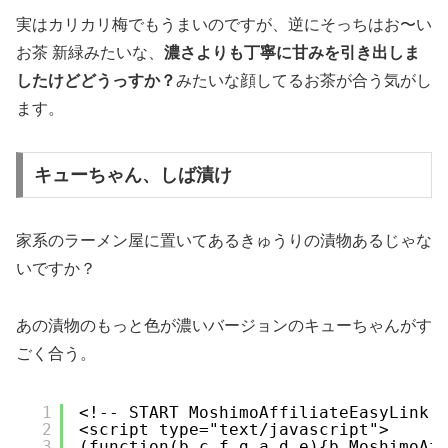
実はカリカリ梅でもうまいのですが、逆にそっちはお〜い
お茶 新緑みたいな、
濃さよりも丁寧に甘みを引き出しま
したけどどうっすか？
みたいな顔してるお茶が合う気がし
ます。
キューちゃん、しば漬け
家系のラーメン屋に置いてあるきゅうりの漬物あるじゃな
いですか？
あの漬物のもっと色が濃いバージョンのキューちゃんがす
ごく合う。
1
<!-- START MoshimoAffiliateEasyLink 
2
<script type="text/javascript">
3
(function(b,c,f,g,a,d,e){b.MoshimoAf