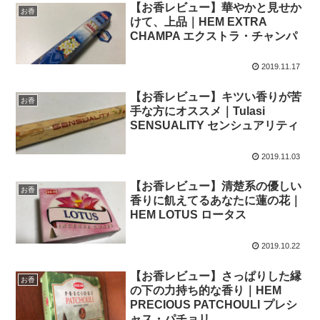
【お香レビュー】華やかと見せか
お香
けて、上品｜HEM EXTRA
CHAMPA エクストラ・チャンパ
2019.11.17
【お香レビュー】キツい香りが苦
お香
手な方にオススメ｜Tulasi
SENSUALITY センシュアリティ
2019.11.03
【お香レビュー】清楚系の優しい
お香
香りに飢えてるあなたに蓮の花｜
HEM LOTUS ロータス
2019.10.22
【お香レビュー】さっぱりした縁
お香
の下の力持ち的な香り｜HEM
PRECIOUS PATCHOULI プレシ
ャス・パチョリ