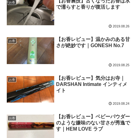
【お香裏技】古くなったお香は水
お香
で濡らすと香りが復活します
2019.08.26
【お香レビュー】温かみのある甘
お香
さが絶妙です｜GONESH No.7
2019.08.25
【お香レビュー】気分はお寺｜
お香
DARSHAN Intimate インティメ
イト
2019.08.24
【お香レビュー】ベビーパウダー
お香
のような嫌味のない甘さが秀逸で
す｜HEM LOVE ラブ